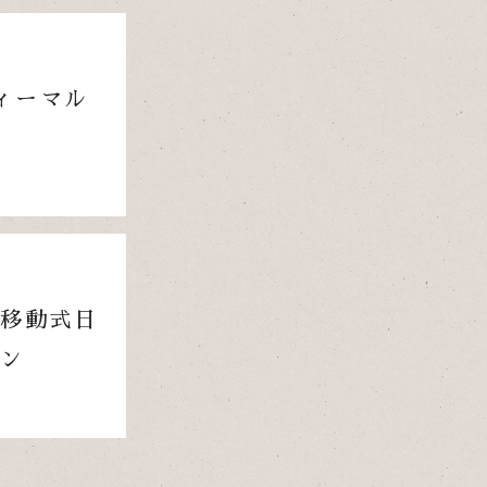
ィーマル
 移動式日
プン