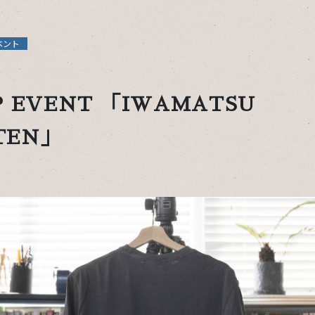
ベント
P EVENT 「IWAMATSU
TEN」