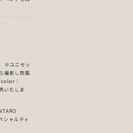
。
.XL ※ユニセッ
から撮影し防風
color：
販売いたしま
NTARO
ペシャルティ