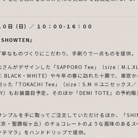
！
１０日（日）／ １０：００-１６：００
 SHOWTEN
」
丁寧なものづくりにこだわり、
手刷りで
一点​ものを提供
太さんがデザインした
「SAPPORO Tee」（size：M.L
or：BLACK・WHITE）や今年の春に訪れた十勝で、車窓
た「TOKACHI Tee」（size：S.M ※ユニセックス
／
VORY）もお披露目予定。そのほか「DEMI TOTE」の予約
サンプルを手に取ってご注文していただけるほか、
「SHI
」（東京・聖蹟桜ヶ丘）のチョコレートのような風味のあるス
ァテマラ」をハンドドリップで提供。