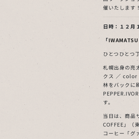
催いたします
日時：１２月
「
IWAMATSU
ひとつひとつ
札幌出身の
亮
クス
／
col
林をバックに刷っ
PEPPER.I
す。
当日は、商品
COFFEE
コーヒー「グ